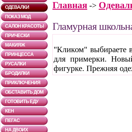
Главная
Одевал
->
ОДЕВАЛКИ
ПОКАЗ МОД
Гламурная школьн
САЛОН КРАСОТЫ
ПРИЧЕСКИ
МАКИЯЖ
"Кликом" выбираете в
ПРИНЦЕССА
для примерки. Новы
РУСАЛКИ
фигурке. Прежняя оде
БРОДИЛКИ
ПРИКЛЮЧЕНИЯ
ОБСТАВИТЬ ДОМ
ГОТОВИТЬ ЕДУ
КЕН
ПЕГАС
НА ДВОИХ