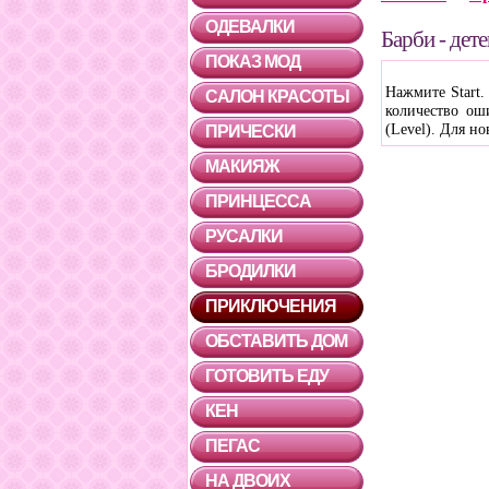
ОДЕВАЛКИ
Барби - дет
ПОКАЗ МОД
Нажмите Start.
САЛОН КРАСОТЫ
количество оши
(Level). Для н
ПРИЧЕСКИ
МАКИЯЖ
ПРИНЦЕССА
РУСАЛКИ
БРОДИЛКИ
ПРИКЛЮЧЕНИЯ
ОБСТАВИТЬ ДОМ
ГОТОВИТЬ ЕДУ
КЕН
ПЕГАС
НА ДВОИХ