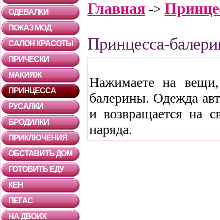
Главная
Принце
->
ОДЕВАЛКИ
ПОКАЗ МОД
Принцесса-балери
САЛОН КРАСОТЫ
ПРИЧЕСКИ
МАКИЯЖ
Нажимаете на вещи,
ПРИНЦЕССА
балерины. Одежда ав
РУСАЛКИ
и возвращается на с
БРОДИЛКИ
наряда.
ПРИКЛЮЧЕНИЯ
ОБСТАВИТЬ ДОМ
ГОТОВИТЬ ЕДУ
КЕН
ПЕГАС
НА ДВОИХ