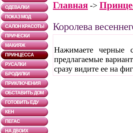
Главная
Принце
->
ОДЕВАЛКИ
ПОКАЗ МОД
Королева весеннег
САЛОН КРАСОТЫ
ПРИЧЕСКИ
МАКИЯЖ
Нажимаете черные с
ПРИНЦЕССА
предлагаемые вариант
РУСАЛКИ
сразу видите ее на фи
БРОДИЛКИ
ПРИКЛЮЧЕНИЯ
ОБСТАВИТЬ ДОМ
ГОТОВИТЬ ЕДУ
КЕН
ПЕГАС
НА ДВОИХ