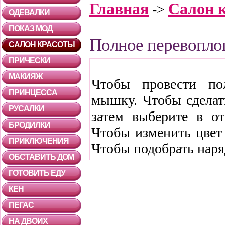
Главная
Салон 
->
ОДЕВАЛКИ
ПОКАЗ МОД
Полное перевопл
САЛОН КРАСОТЫ
ПРИЧЕСКИ
МАКИЯЖ
Чтобы провести по
ПРИНЦЕССА
мышку. Чтобы сделат
РУСАЛКИ
затем выберите в о
БРОДИЛКИ
Чтобы изменить цвет 
ПРИКЛЮЧЕНИЯ
Чтобы подобрать наря
ОБСТАВИТЬ ДОМ
ГОТОВИТЬ ЕДУ
КЕН
ПЕГАС
НА ДВОИХ