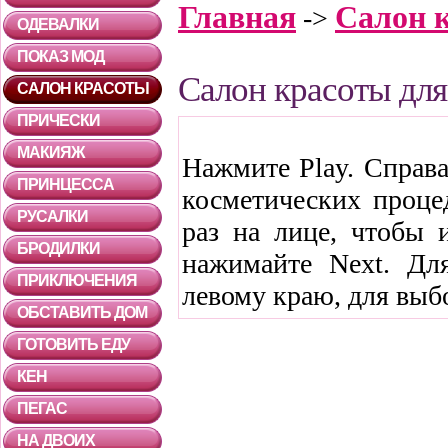
Главная
Салон 
->
ОДЕВАЛКИ
ПОКАЗ МОД
Салон красоты дл
САЛОН КРАСОТЫ
ПРИЧЕСКИ
МАКИЯЖ
Нажмите Play. Справа
ПРИНЦЕССА
косметических проце
РУСАЛКИ
раз на лице, чтобы 
БРОДИЛКИ
нажимайте Next. Дл
ПРИКЛЮЧЕНИЯ
левому краю, для выбо
ОБСТАВИТЬ ДОМ
ГОТОВИТЬ ЕДУ
КЕН
ПЕГАС
НА ДВОИХ