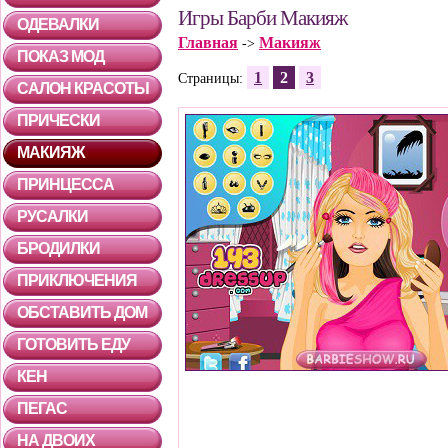
Игры Барби Макияж
ОДЕВАЛКИ
Главная
Макияж
->
ПОКАЗ МОД
1
2
3
Страницы:
САЛОН КРАСОТЫ
ПРИЧЕСКИ
МАКИЯЖ
ПРИНЦЕССА
РУСАЛКИ
БРОДИЛКИ
ПРИКЛЮЧЕНИЯ
ОБСТАВИТЬ ДОМ
ГОТОВИТЬ ЕДУ
КЕН
ПЕГАС
НА ДВОИХ