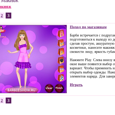
и Макияж
акияж
2
3
Поход по магазинам
Барби встречается с подруг
подготовиться к выходу из д
сделав простую, аккуратную
косметики, нанесите макияж:
свежести лицу, яркость губам
Нажмите Play. Слева внизу 
окне выше появится выбор 
вариант. Чтобы применить н
открыть выбор одежды. Нажи
элементов наряда. Для завер
Играть
2
3