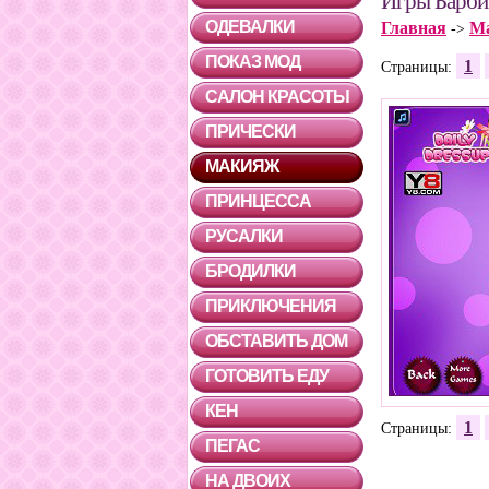
Игры Барб
ОДЕВАЛКИ
Главная
М
->
ПОКАЗ МОД
1
Страницы:
САЛОН КРАСОТЫ
ПРИЧЕСКИ
МАКИЯЖ
ПРИНЦЕССА
РУСАЛКИ
БРОДИЛКИ
ПРИКЛЮЧЕНИЯ
ОБСТАВИТЬ ДОМ
ГОТОВИТЬ ЕДУ
КЕН
1
Страницы:
ПЕГАС
НА ДВОИХ